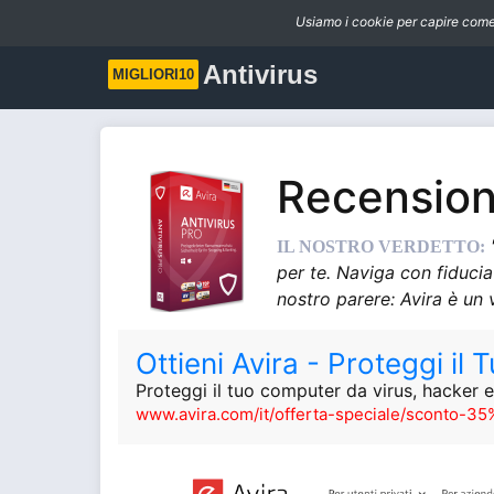
Usiamo i cookie per capire come v
Antivirus
MIGLIORI10
Recension
IL NOSTRO VERDETTO:
per te. Naviga con fiducia
nostro parere: Avira è un v
Ottieni Avira - Proteggi il
Proteggi il tuo computer da virus, hacker e
www.avira.com/it/offerta-speciale/sconto-35