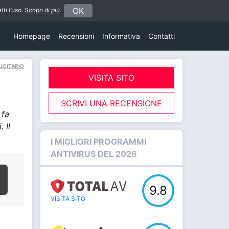
OK
ti l’uso.
Scopri di più
Homepage
Recensioni
Informativa
Contatti
ICITARIO
VISITA SITO
SCRIVI UNA RECENSIONE
 fa
 Il
I MIGLIORI PROGRAMMI
ANTIVIRUS DEL 2026
9.8
VISITA SITO