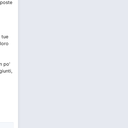
sposte
 tue
oloro
n po'
iunti,