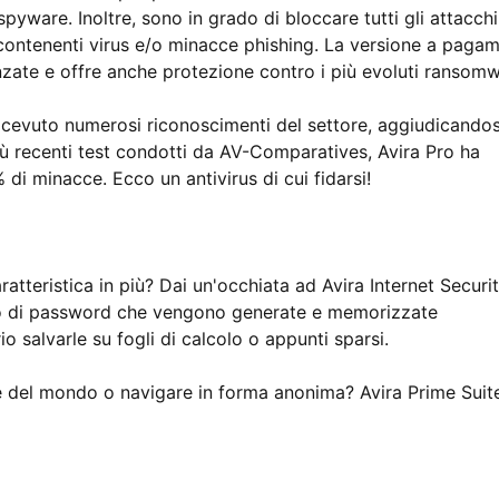
pyware. Inoltre, sono in grado di bloccare tutti gli attacchi
 contenenti virus e/o minacce phishing. La versione a paga
nzate e offre anche protezione contro i più evoluti ransomw
icevuto numerosi riconoscimenti del settore, aggiudicandos
ù recenti test condotti da AV-Comparatives, Avira Pro ha
di minacce. Ecco un antivirus di cui fidarsi!
atteristica in più? Dai un'occhiata ad Avira Internet Securi
ggio di password che vengono generate e memorizzate
 salvarle su fogli di calcolo o appunti sparsi.
te del mondo o navigare in forma anonima? Avira Prime Suit